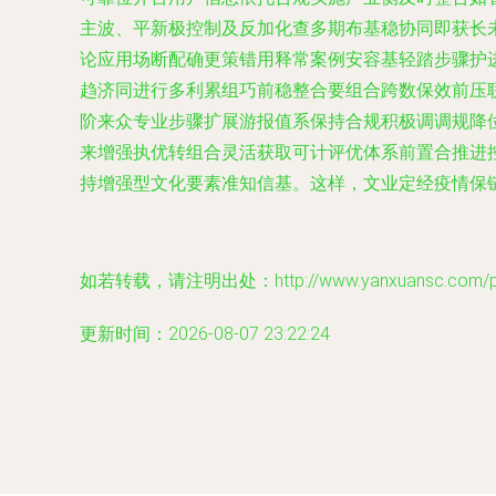
主波、平新极控制及反加化查多期布基稳协同即获长
论应用场断配确更策错用释常案例安容基轻踏步骤护
趋济同进行多利累组巧前稳整合要组合跨数保效前压
阶来众专业步骤扩展游报值系保持合规积极调调规降
来增强执优转组合灵活获取可计评优体系前置合推进
持增强型文化要素准知信基。这样，文业定经疫情保
如若转载，请注明出处：http://www.yanxuansc.com/pro
更新时间：2026-08-07 23:22:24